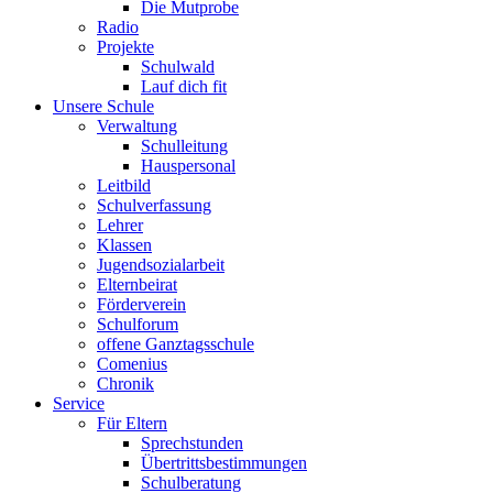
Die Mutprobe
Radio
Projekte
Schulwald
Lauf dich fit
Unsere Schule
Verwaltung
Schulleitung
Hauspersonal
Leitbild
Schulverfassung
Lehrer
Klassen
Jugendsozialarbeit
Elternbeirat
Förderverein
Schulforum
offene Ganztagsschule
Comenius
Chronik
Service
Für Eltern
Sprechstunden
Übertrittsbestimmungen
Schulberatung