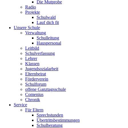
Die Mutprobe
Radio
Projekte
Schulwald
Lauf dich fit
Unsere Schule
Verwaltung
Schulleitung
Hauspersonal
Leitbild
Schulverfassung
Lehrer
Klassen
Jugendsozialarbeit
Elternbeirat
Förderverein
Schulforum
offene Ganztagsschule
Comenius
Chronik
Service
Für Eltern
Sprechstunden
Übertrittsbestimmungen
Schulberatung