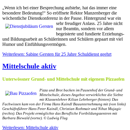
„Wenn ich bei einer Besprechung aufstehe, hat das immer eine
besondere Bedeutung!“ So eröffnete Rektor Manzenberger die
wöchentliche Dienstkonferenz in der Pause. Hintergrund war ein
sehr freudiger Anlass.
25 Jahre nicht
nur Beamtin, sondern vor allem
begeisterte und fundierte Erziehungs-
und Bildungsarbeit an Schülerinnen und Schülern gepaart mit viel
Humor und Einfühlungsvermögen.
Weiterlesen: Sabine Gersten für 25 Jahre Schuldienst geehrt
Mittelschule aktiv
Unterwössner Grund- und Mittelschule mit eigenem Pizzaofen
Pizza und Brot backen im Pausenhof der Grund- und
Mittelschule, dieses Angebot verwirklichte die Siebte
mit Klassenlehrer Kilian Lehrberger (hinten). Das
Fachwissen kam von der Firma Hans Kaindl Bauunternehmung mit (von links)
Geschäftsführer Hans Peter Kaindl, Christian Rothmair und Nihat Mujagic
(rechts). Das Projekt ermöglichte das Berufliche Fortbildungszentren mit
Barbara Biewald (vorne). © Ludwig Flug
Weiterlesen: Mittelschule aktiv