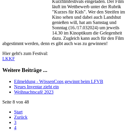
Kurzfilmfestivals eingeladen. Der Film
läuft im Wettbewerb unter der Rubrik
"Kurzes für Kids". Wer den Streifen im
Kino sehen und dabei auch Landshut
genießen will, hat am Samstag und
Sonntag (16./17.032024) um jeweils
14.30 im Kinoptikum die Gelegenheit
dazu. Zugleich kann auch für den Film
abgestimmt werden, denn es gibt auch was zu gewinnen!
Hier geht's zum Festival:
LKKF
Weitere Beiträge ...
Eilmeldung - WössenCops gewinnt beim LFVB
Neues Inventar zieht ein
Weihnachtscafè 2023
Seite 8 von 48
Start
Zurück
3
4