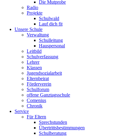
Die Mutprobe
Radio
Projekte
Schulwald
Lauf dich fit
Unsere Schule
Verwaltung
Schulleitung
Hauspersonal
Leitbild
Schulverfassung
Lehrer
Klassen
Jugendsozialarbeit
Elternbeirat
Förderverein
Schulforum
offene Ganztagsschule
Comenius
Chronik
Service
Für Eltern
Sprechstunden
Übertrittsbestimmungen
Schulberatung