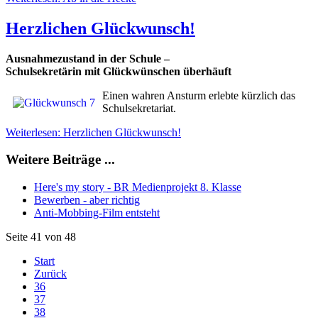
Herzlichen Glückwunsch!
Ausnahmezustand in der Schule –
Schulsekretärin mit Glückwünschen überhäuft
Einen wahren Ansturm erlebte kürzlich das
Schulsekretariat.
Weiterlesen: Herzlichen Glückwunsch!
Weitere Beiträge ...
Here's my story - BR Medienprojekt 8. Klasse
Bewerben - aber richtig
Anti-Mobbing-Film entsteht
Seite 41 von 48
Start
Zurück
36
37
38