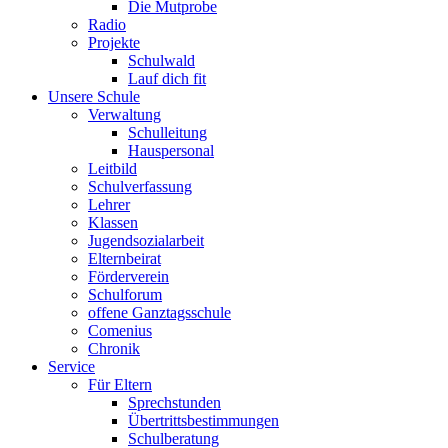
Die Mutprobe
Radio
Projekte
Schulwald
Lauf dich fit
Unsere Schule
Verwaltung
Schulleitung
Hauspersonal
Leitbild
Schulverfassung
Lehrer
Klassen
Jugendsozialarbeit
Elternbeirat
Förderverein
Schulforum
offene Ganztagsschule
Comenius
Chronik
Service
Für Eltern
Sprechstunden
Übertrittsbestimmungen
Schulberatung