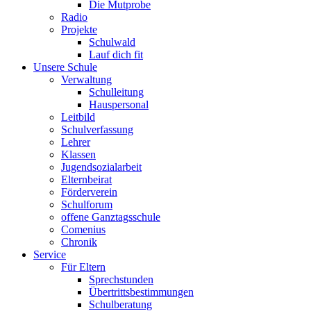
Die Mutprobe
Radio
Projekte
Schulwald
Lauf dich fit
Unsere Schule
Verwaltung
Schulleitung
Hauspersonal
Leitbild
Schulverfassung
Lehrer
Klassen
Jugendsozialarbeit
Elternbeirat
Förderverein
Schulforum
offene Ganztagsschule
Comenius
Chronik
Service
Für Eltern
Sprechstunden
Übertrittsbestimmungen
Schulberatung