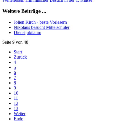
Weiterlesen: Himmlischer Besuch in der 1. Klasse
Weitere Beiträge ...
Jolien Kirch - beste Vorlesern
Nikolaus besucht Mittelschüler
Dienstjubiläum
Seite 9 von 48
Start
Zurück
4
5
6
7
8
9
10
11
12
13
Weiter
Ende