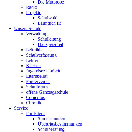
Die Mutprobe
Radio
Projekte
Schulwald
Lauf dich fit
Unsere Schule
Verwaltung
Schulleitung
Hauspersonal
Leitbild
Schulverfassung
Lehrer
Klassen
Jugendsozialarbeit
Elternbeirat
Förderverein
Schulforum
offene Ganztagsschule
Comenius
Chronik
Service
Für Eltern
Sprechstunden
Übertrittsbestimmungen
Schulberatung